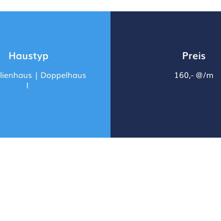
Haustyp
Preis
lienhaus | Doppelhaus
160,- @/m
I