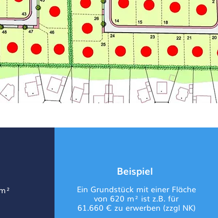
Beispiel
Ein Grundstück mit einer Fläche
/m²
von 620 m² ist z.B. für
61.660 € zu erwerben (zzgl NK)