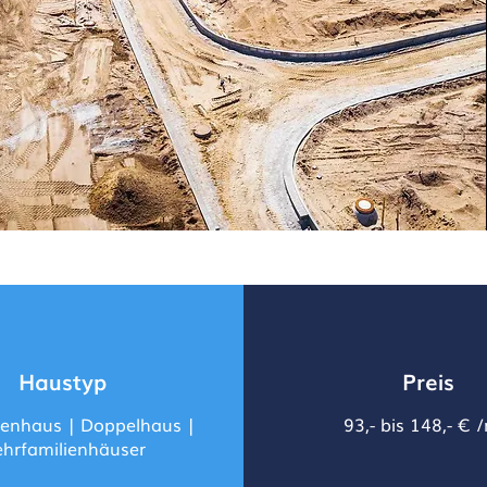
Haustyp
Preis
ienhaus | Doppelhaus |
93,- bis 148,- € 
hrfamilienhäuser